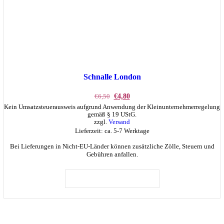
Schnalle London
Ursprünglicher
Aktueller
€
6,50
€
4,80
Preis
Preis
Kein Umsatzsteuerausweis aufgrund Anwendung der Kleinunternehmerregelung
war:
ist:
gemäß § 19 UStG.
€6,50
€4,80.
zzgl.
Versand
Lieferzeit: ca. 5-7 Werktage
Bei Lieferungen in Nicht-EU-Länder können zusätzliche Zölle, Steuern und
Gebühren anfallen.
IN DEN WARENKORB