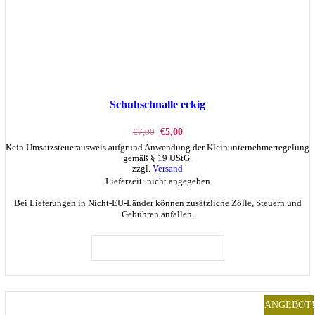
Schuhschnalle eckig
Ursprünglicher
Aktueller
€
7,00
€
5,00
Preis
Preis
Kein Umsatzsteuerausweis aufgrund Anwendung der Kleinunternehmerregelung
war:
ist:
gemäß § 19 UStG.
€7,00
€5,00.
zzgl.
Versand
Lieferzeit: nicht angegeben
Bei Lieferungen in Nicht-EU-Länder können zusätzliche Zölle, Steuern und
Gebühren anfallen.
IN DEN WARENKORB
ANGEBOT!