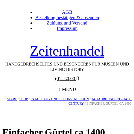
AGB
Bestellung bestätigen & absenden
Zahlung und Versand
Impressum
Zeitenhandel
HANDGEDRECHSELTES UND BESONDERES FÜR MUSEEN UND
LIVING HISTORY
(0)
- €0,00
MENU
START
/
SHOP
/
IN AUFBAU - UNDER CONSTRUCTION
/
14. JAHRHUNDERT - 14TH
CENTURY
/ EINFACHER GÜRTEL CA 1400
Einfacher Gürtel ca 1400