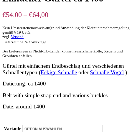
Preisspanne:
€
54,00
–
€
64,00
€54,00
Kein Umsatzsteuerausweis aufgrund Anwendung der Kleinunternehmerregelung
bis
gemäß § 19 UStG.
€64,00
zzgl.
Versand
Lieferzeit: ca. 5-7 Werktage
Bei Lieferungen in Nicht-EU-Länder können zusätzliche Zölle, Steuern und
Gebühren anfallen.
Gürtel mit einfachem Endbeschlag und verschiedenen
Schnallentypen (
Eckige Schnalle
oder
Schnalle Vogel
)
Datierung: ca 1400
Belt with simple strap end and various buckles
Date: around 1400
Variante