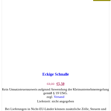
Eckige Schnalle
Ursprünglicher
Aktueller
€
8,00
€
5,50
Preis
Preis
Kein Umsatzsteuerausweis aufgrund Anwendung der Kleinunternehmerregelung
war:
ist:
gemäß § 19 UStG.
€8,00
€5,50.
zzgl.
Versand
Lieferzeit: nicht angegeben
Bei Lieferungen in Nicht-EU-Länder können zusätzliche Zölle, Steuern und