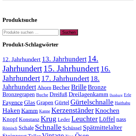
Produktsuche
Suchen
Suchen
nach:
Produkt-Schlagwörter
14.
13. Jahrhundert
12. Jahrhundert
15. Jahrhundert
Jahrhundert
16.
Jahrhundert
17. Jahrhundert
18.
Jahrhundert
Brille
Bronze
Becher
Ahorn
Bronzegrapen
Dreifuß
Dreilagenkamm
Buche
Erle
Duisburg
Gürtelschnalle
Fayence
Glas
Grapen
Gürtel
Haithabu
Kerzenständer
Knochen
Haken
Kamm
Kanne
Krug
Leuchter
Löffel
Knopf
nass
Konstanz
Leder
Schnalle
Spätmittelalter
Schale
Schüssel
Römisch
Vintage
Ösen
Steinzeug
Teller