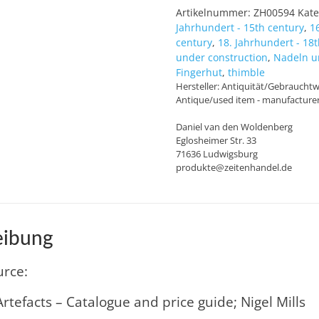
Menge
Artikelnummer:
ZH00594
Kate
Jahrhundert - 15th century
,
1
century
,
18. Jahrhundert - 18
under construction
,
Nadeln u
Fingerhut
,
thimble
Hersteller:
Antiquität/Gebrauchtwa
Antique/used item - manufacture
Daniel van den Woldenberg
Eglosheimer Str. 33
71636 Ludwigsburg
produkte@zeitenhandel.de
eibung
urce:
rtefacts – Catalogue and price guide; Nigel Mills