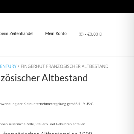
(0)
- €0,00
eim Zeitenhandel
Mein Konto
CENTURY
/ FINGERHUT FRANZÖSISCHER ALTBESTAND
nzösischer Altbestand
Anwendung der Kleinunternehmerregelung gemäß § 19 UStG.
nnen zusätzliche Zölle, Steuern und Gebühren anfallen.
, französischer Altbestand ca 1900