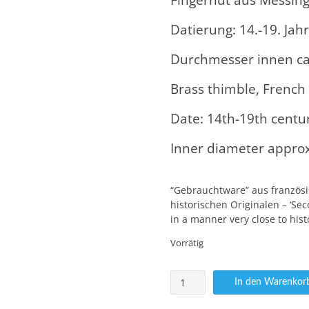
Datierung: 14.-19. Ja
Durchmesser innen 
Brass thimble, French
Date: 14th-19th centu
Inner diameter appro
“Gebrauchtware” aus französi
historischen Originalen – ‘S
in a manner very close to histo
Vorrätig
Fingerhut
In den Warenkor
französischer
Altbestand