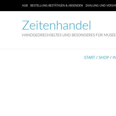
AGB
BESTELLUNG BESTÄTIGEN & ABSENDEN
ZAHLUNG UND VERSA
Zeitenhandel
HANDGEDRECHSELTES UND BESONDERES FÜR MUSEEN
START
/
SHOP
/
I