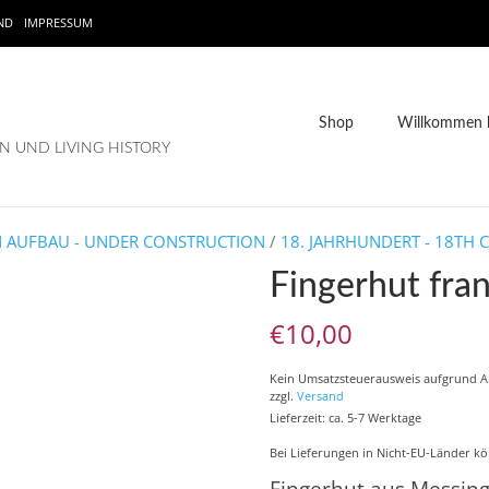
ND
IMPRESSUM
Shop
Willkommen b
 UND LIVING HISTORY
N AUFBAU - UNDER CONSTRUCTION
/
18. JAHRHUNDERT - 18TH 
Fingerhut fra
€
10,00
Kein Umsatzsteuerausweis aufgrund 
zzgl.
Versand
Lieferzeit: ca. 5-7 Werktage
Bei Lieferungen in Nicht-EU-Länder kö
Fingerhut aus Messing