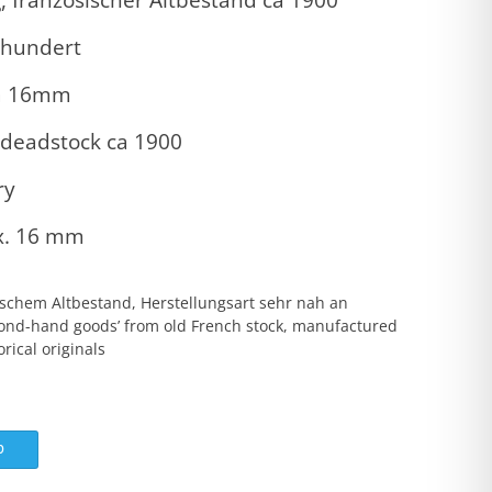
hrhundert
ca 16mm
 deadstock ca 1900
ry
x. 16 mm
schem Altbestand, Herstellungsart sehr nah an
econd-hand goods’ from old French stock, manufactured
rical originals
b