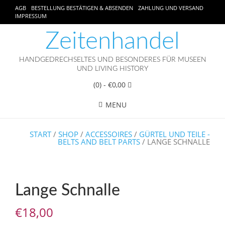
AGB
BESTELLUNG BESTÄTIGEN & ABSENDEN
ZAHLUNG UND VERSAND
IMPRESSUM
Zeitenhandel
HANDGEDRECHSELTES UND BESONDERES FÜR MUSEEN
UND LIVING HISTORY
(0)
- €0,00
MENU
START
/
SHOP
/
ACCESSOIRES
/
GÜRTEL UND TEILE -
BELTS AND BELT PARTS
/ LANGE SCHNALLE
Lange Schnalle
€
18,00