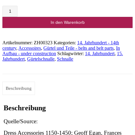
Schuhschnalle
rund
Menge
In den Warenkorb
Artikelnummer:
ZH00323
Kategorien:
14. Jahrhundert - 14th
century
,
Accessoires
,
Gürtel und Teile - belts and belt parts
,
In
Aufbau - under construction
Schlagwörter:
14. Jahrhundert
,
15.
Jahrhundert
,
Gürtelschnalle
,
Schnalle
Beschreibung
Beschreibung
Quelle/Source:
Dress Accessories 1150-1450; Geoff Egan, Frances