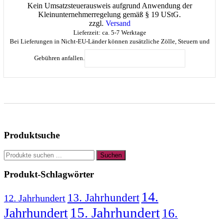
€65,00
Kein Umsatzsteuerausweis aufgrund Anwendung der
bis
Kleinunternehmerregelung gemäß § 19 UStG.
€80,00
zzgl.
Versand
Lieferzeit: ca. 5-7 Werktage
Bei Lieferungen in Nicht-EU-Länder können zusätzliche Zölle, Steuern und
Dieses
Produkt
Gebühren anfallen.
AUSFÜHRUNG WÄHLEN
weist
mehrere
Varianten
auf.
Die
Optionen
können
auf
Produktsuche
der
Produktsei
Suchen
gewählt
Suchen
nach:
werden
Produkt-Schlagwörter
14.
13. Jahrhundert
12. Jahrhundert
15. Jahrhundert
Jahrhundert
16.