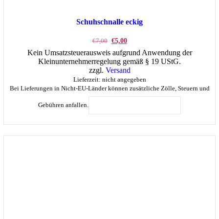
Schuhschnalle eckig
Ursprünglicher
Aktueller
€
7,00
€
5,00
Preis
Preis
Kein Umsatzsteuerausweis aufgrund Anwendung der
war:
ist:
Kleinunternehmerregelung gemäß § 19 UStG.
€7,00
€5,00.
zzgl.
Versand
Lieferzeit: nicht angegeben
Bei Lieferungen in Nicht-EU-Länder können zusätzliche Zölle, Steuern und
Gebühren anfallen.
IN DEN WARENKORB