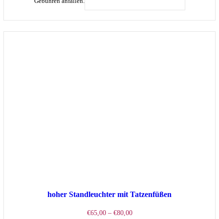
Produkt
Gebühren anfallen.
AUSFÜHRUNG WÄHLEN
weist
mehrere
Varianten
auf.
Die
Optionen
können
auf
der
Produktsei
gewählt
werden
hoher Standleuchter mit Tatzenfüßen
Preisspanne:
€
65,00
–
€
80,00