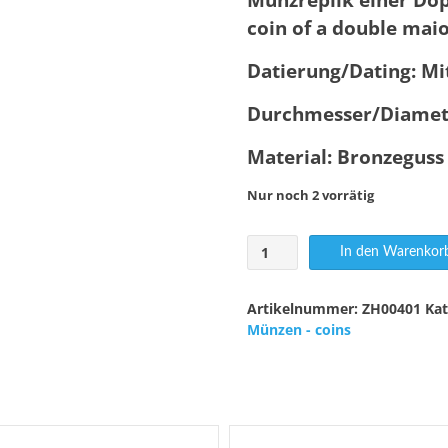
coin of a double mai
Datierung/Dating: Mit
Durchmesser/Diamet
Material: Bronzeguss
Nur noch 2 vorrätig
Magnentius
In den Warenkor
Doppel
Maiorina
Menge
Artikelnummer:
ZH00401
Ka
Münzen - coins