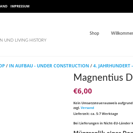
SAND
IMPRESSUM
Shop
Willkommen
 UND LIVING HISTORY
OP
/
IN AUFBAU - UNDER CONSTRUCTION
/
4. JAHRHUNDERT 
Magnentius D
€
6,00
Kein Umsatzsteuerausweis aufgrun
zzgl.
Versand
Lieferzeit: ca. 5-7 Werktage
Bei Lieferungen in Nicht-EU-Länder 
Münzreplik einer Dop