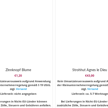
Zinnknopf Blume
Strohhut Agnes le Dieu
€
1,20
€
43,00
tzsteuerausweis aufgrund Anwendung
Kein Umsatzsteuerausweis aufgrund
unternehmerregelung gemäß § 19 UStG.
der Kleinunternehmerregelung gemäß 
zzgl.
Versand
zzgl.
Versand
Lieferzeit: nicht angegeben
Lieferzeit: ca. 5-7 Werktage
ferungen in Nicht-EU-Länder können
Bei Lieferungen in Nicht-EU-Lände
e Zölle, Steuern und Gebühren anfallen.
zusätzliche Zölle, Steuern und Gebühre