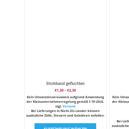
Strohband geflochten
Preisspanne:
€
1,30
–
€
2,30
€1,30
Kein Umsatzsteuerausweis aufgrund Anwendung
Kein Umsa
bis
der Kleinunternehmerregelung gemäß § 19 UStG.
der Klein
€2,30
zzgl.
Versand
Bei Lieferungen in Nicht-EU-Länder können
zusätzliche Zölle, Steuern und Gebühren anfallen.
Bei Lie
Dieses
zusätzlich
AUSFÜHRUNG WÄHLEN