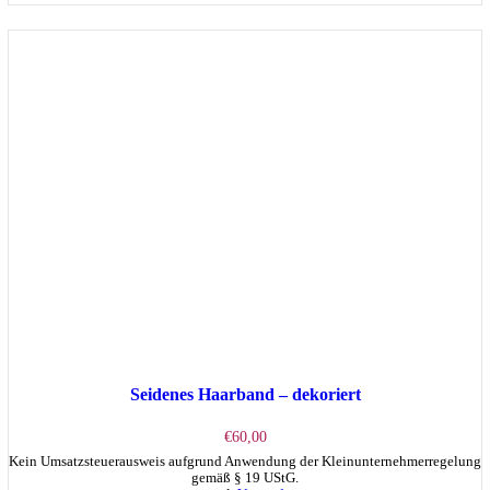
mehrere
Varianten
auf.
Die
Optionen
können
auf
der
Produktseite
gewählt
werden
Seidenes Haarband – dekoriert
€
60,00
Kein Umsatzsteuerausweis aufgrund Anwendung der Kleinunternehmerregelung
gemäß § 19 UStG.