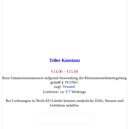
Teller Konstanz
Preisspanne:
€
14,00
–
€
15,00
€14,00
Kein Umsatzsteuerausweis aufgrund Anwendung der Kleinunternehmerregelung
bis
gemäß § 19 UStG.
€15,00
zzgl.
Versand
Lieferzeit: ca. 5-7 Werktage
Bei Lieferungen in Nicht-EU-Länder können zusätzliche Zölle, Steuern und
Gebühren anfallen.
Dieses
Produkt
AUSFÜHRUNG WÄHLEN
weist