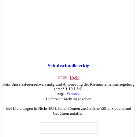
Schuhschnalle eckig
Ursprünglicher
Aktueller
€
7,00
€
5,00
Preis
Preis
Kein Umsatzsteuerausweis aufgrund Anwendung der Kleinunternehmerregelung
war:
ist:
gemäß § 19 UStG.
€7,00
€5,00.
zzgl.
Versand
Lieferzeit: nicht angegeben
Bei Lieferungen in Nicht-EU-Länder können zusätzliche Zölle, Steuern und
Gebühren anfallen.
IN DEN WARENKORB