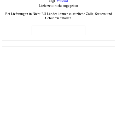
zzgl.
Versand
Lieferzeit: nicht angegeben
Bei Lieferungen in Nicht-EU-Länder können zusätzliche Zölle, Steuern und
Gebühren anfallen.
Dieses
Produkt
AUSFÜHRUNG WÄHLEN
weist
mehrere
Varianten
auf.
Die
Optionen
können
auf
der
Produktseite
gewählt
werden