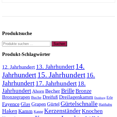
Produktsuche
Suchen
Suchen
nach:
Produkt-Schlagwörter
14.
13. Jahrhundert
12. Jahrhundert
15. Jahrhundert
Jahrhundert
16.
Jahrhundert
17. Jahrhundert
18.
Jahrhundert
Brille
Bronze
Becher
Ahorn
Bronzegrapen
Dreifuß
Dreilagenkamm
Buche
Erle
Duisburg
Gürtelschnalle
Fayence
Glas
Grapen
Gürtel
Haithabu
Kerzenständer
Knochen
Haken
Kamm
Kanne