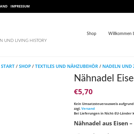
SAND
IMPRESSUM
Shop
Willkommen b
 UND LIVING HISTORY
START
/
SHOP
/
TEXTILES UND NÄHZUBEHÖR
/
NADELN UND
Nähnadel Eis
€
5,70
Kein Umsatzsteuerausweis aufgrun
zzgl.
Versand
Bei Lieferungen in Nicht-EU-Länder 
Nähnadel aus Eisen –