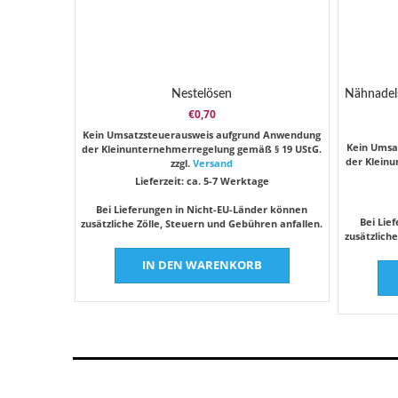
Nestelösen
Nähnadel
€
0,70
Kein Umsatzsteuerausweis aufgrund Anwendung
Kein Umsa
der Kleinunternehmerregelung gemäß § 19 UStG.
der Klein
zzgl.
Versand
Lieferzeit: ca. 5-7 Werktage
Bei Lieferungen in Nicht-EU-Länder können
Bei Lie
zusätzliche Zölle, Steuern und Gebühren anfallen.
zusätzlich
IN DEN WARENKORB