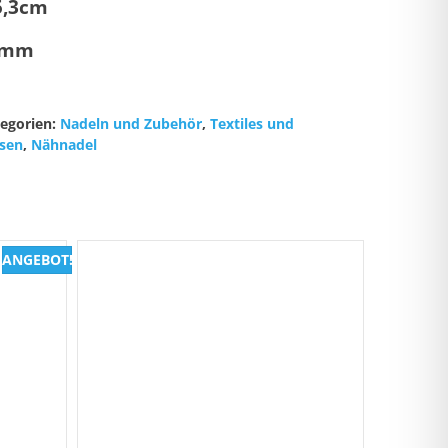
-5,3cm
 1mm
tegorien:
Nadeln und Zubehör
,
Textiles und
isen
,
Nähnadel
ANGEBOT!