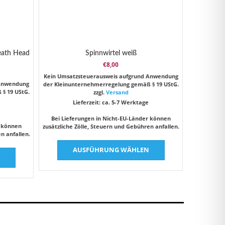
eath Head
Spinnwirtel weiß
€
8,00
her
ler
Kein Umsatzsteuerausweis aufgrund Anwendung
 Anwendung
der Kleinunternehmerregelung gemäß § 19 UStG.
§ 19 UStG.
zzgl.
Versand
Lieferzeit: ca. 5-7 Werktage
Bei Lieferungen in Nicht-EU-Länder können
r können
zusätzliche Zölle, Steuern und Gebühren anfallen.
n anfallen.
Dieses
Dieses
AUSFÜHRUNG WÄHLEN
Produkt
N
Produkt
weist
weist
mehrere
mehrere
Varianten
Varianten
auf.
auf.
Die
Die
Optionen
Optionen