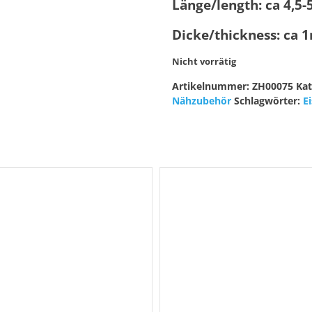
Länge/length: ca 4,5
Dicke/thickness: ca
Nicht vorrätig
Artikelnummer:
ZH00075
Ka
Nähzubehör
Schlagwörter:
E