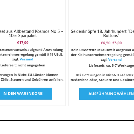
set aus Altbestand Kosmos No 5 –
Seidenknöpfe 18. Jahrhundert “D
10er Sparpaket
Buttons”
Ursprünglic
Aktuel
€
17,00
€
6,50
€
5,00
Preis
Preis
tzsteuerausweis aufgrund Anwendung
Kein Umsatzsteuerausweis aufgrund
war:
ist:
unternehmerregelung gemäß § 19 UStG.
der Kleinunternehmerregelung gemäß 
€6,50
€5,00.
zzgl.
Versand
zzgl.
Versand
Lieferzeit: nicht angegeben
Lieferzeit: ca. 5-7 Werktage
ferungen in Nicht-EU-Länder können
Bei Lieferungen in Nicht-EU-Lände
e Zölle, Steuern und Gebühren anfallen.
zusätzliche Zölle, Steuern und Gebühre
IN DEN WARENKORB
AUSFÜHRUNG WÄHLE