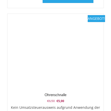
weist
mehrere
Varianten
ANGEBOT!
auf.
Die
Optionen
können
auf
der
Produktsei
gewählt
werden
Ohrenschnalle
Ursprünglicher
Aktueller
€
6,50
€
5,00
Preis
Preis
Kein Umsatzsteuerausweis aufgrund Anwendung der
war:
ist: