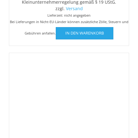
Kleinunternehmerregelung gemäß § 19 UStG.
€6,50
€5,00.
zzgl.
Versand
Lieferzeit: nicht angegeben
Bei Lieferungen in Nicht-EU-Länder können zusätzliche Zölle, Steuern und
IN DEN WARENKORB
Gebühren anfallen.