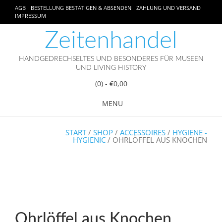
AGB
BESTELLUNG BESTÄTIGEN & ABSENDEN
ZAHLUNG UND VERSAND
IMPRESSUM
Zeitenhandel
HANDGEDRECHSELTES UND BESONDERES FÜR MUSEEN
UND LIVING HISTORY
(0)
- €0,00
MENU
START
/
SHOP
/
ACCESSOIRES
/
HYGIENE -
HYGIENIC
/ OHRLÖFFEL AUS KNOCHEN
Ohrlöffel aus Knochen