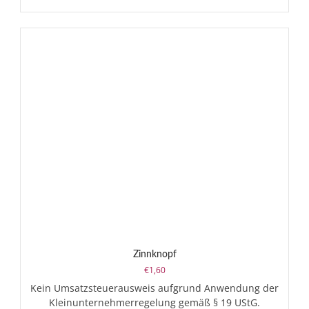
weist
mehrere
Varianten
auf.
Die
Optionen
können
auf
der
Produktsei
gewählt
werden
Zinnknopf
€
1,60
Kein Umsatzsteuerausweis aufgrund Anwendung der
Kleinunternehmerregelung gemäß § 19 UStG.