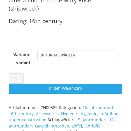
after a find from the Mary Rose
(shipwreck)
Dating: 16th century
Variante -
variant
Ohrlöffel
aus
In den Warenkorb
Knochen
Mary
Artikelnummer:
ZH00589
Kategorien:
16. Jahrhundert -
Rose
16th century
,
Accessoires
,
Hygiene - hygienic
,
In Aufbau -
Menge
under construction
Schlagwörter:
15. Jahrhundert
,
16.
Jahrhundert
,
Geweih
,
Knochen
,
Löffel
,
Ohrlöffel