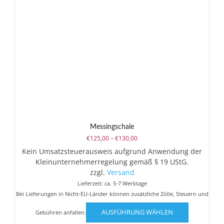
Messingschale
Preisspanne:
€
125,00
–
€
130,00
€125,00
Kein Umsatzsteuerausweis aufgrund Anwendung der
bis
Kleinunternehmerregelung gemäß § 19 UStG.
€130,00
zzgl.
Versand
Lieferzeit: ca. 5-7 Werktage
Bei Lieferungen in Nicht-EU-Länder können zusätzliche Zölle, Steuern und
Dieses
AUSFÜHRUNG WÄHLEN
Gebühren anfallen.
Produkt