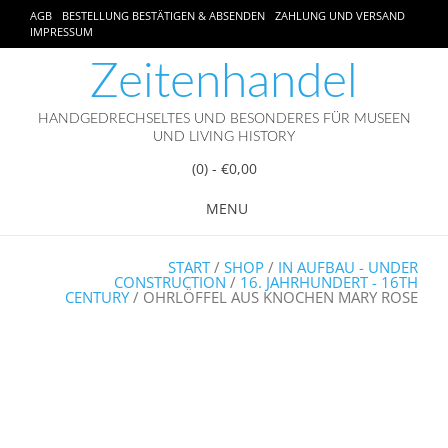
AGB
BESTELLUNG BESTÄTIGEN & ABSENDEN
ZAHLUNG UND VERSAND
IMPRESSUM
Zeitenhandel
HANDGEDRECHSELTES UND BESONDERES FÜR MUSEEN
UND LIVING HISTORY
(0)
- €0,00
MENU
START
/
SHOP
/
IN AUFBAU - UNDER
CONSTRUCTION
/
16. JAHRHUNDERT - 16TH
CENTURY
/ OHRLÖFFEL AUS KNOCHEN MARY ROSE