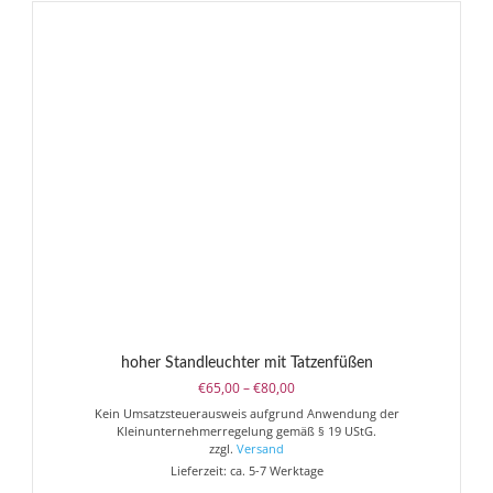
Varianten
auf.
Die
Optionen
können
auf
der
Produktseite
gewählt
werden
hoher Standleuchter mit Tatzenfüßen
Preisspanne:
€
65,00
–
€
80,00
€65,00
Kein Umsatzsteuerausweis aufgrund Anwendung der
bis
Kleinunternehmerregelung gemäß § 19 UStG.
€80,00
zzgl.
Versand
Lieferzeit: ca. 5-7 Werktage