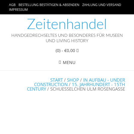
AGB
BESTELLUNG BESTÄTIGEN & ABSENDEN
ZAHLUNG UND VERSAND
IMPRESSUM
Zeitenhandel
HANDGEDRECHSELTES UND BESONDERES FÜR MUSEEN
UND LIVING HISTORY
(0)
- €0,00
MENU
START
/
SHOP
/
IN AUFBAU - UNDER
CONSTRUCTION
/
15. JAHRHUNDERT - 15TH
CENTURY
/ SCHUESSELCHEN ULM ROSENGASSE