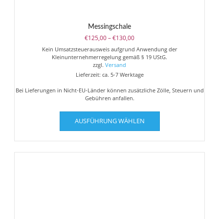
Messingschale
Preisspanne:
€
125,00
–
€
130,00
€125,00
Kein Umsatzsteuerausweis aufgrund Anwendung der
bis
Kleinunternehmerregelung gemäß § 19 UStG.
€130,00
zzgl.
Versand
Lieferzeit: ca. 5-7 Werktage
Bei Lieferungen in Nicht-EU-Länder können zusätzliche Zölle, Steuern und
Gebühren anfallen.
Dieses
AUSFÜHRUNG WÄHLEN
Produkt
weist
mehrere
Varianten
auf.
Die
Optionen
können
auf
der