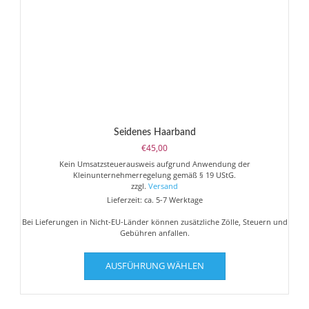
Produktseite
gewählt
werden
Seidenes Haarband
€
45,00
Kein Umsatzsteuerausweis aufgrund Anwendung der
Kleinunternehmerregelung gemäß § 19 UStG.
zzgl.
Versand
Lieferzeit: ca. 5-7 Werktage
Bei Lieferungen in Nicht-EU-Länder können zusätzliche Zölle, Steuern und
Gebühren anfallen.
Dieses
AUSFÜHRUNG WÄHLEN
Produkt
weist
mehrere