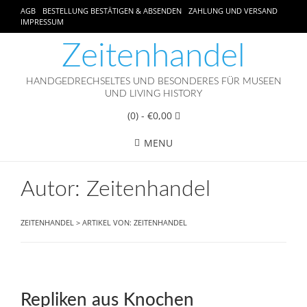
AGB
BESTELLUNG BESTÄTIGEN & ABSENDEN
ZAHLUNG UND VERSAND
IMPRESSUM
Zeitenhandel
HANDGEDRECHSELTES UND BESONDERES FÜR MUSEEN
UND LIVING HISTORY
(0)
- €0,00
MENU
Autor:
Zeitenhandel
ZEITENHANDEL
>
ARTIKEL VON:
ZEITENHANDEL
Repliken aus Knochen