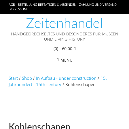
AGB
BESTELLUNG BESTÄTIGEN & ABSENDEN
ZAHLUNG UND VERSAND
IMPRESSUM
Zeitenhandel
HANDGEDRECHSELTES UND BESONDERES FÜR MUSEEN
UND LIVING HISTORY
(0)
- €0,00
MENU
Start
/
Shop
/
In Aufbau - under construction
/
15.
Jahrhundert - 15th century
/ Kohlenschapen
Kohlenschapen