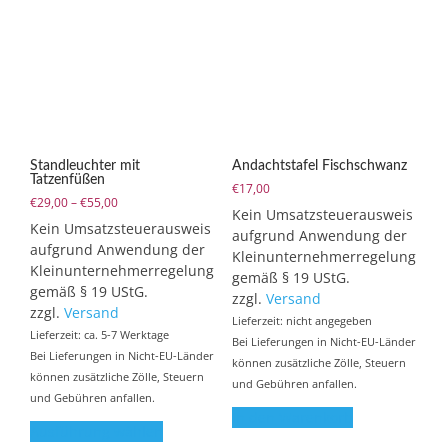
Standleuchter mit
Andachtstafel Fischschwanz
Tatzenfüßen
€
17,00
Preisspanne:
€
29,00
–
€
55,00
Kein Umsatzsteuerausweis
€29,00
Kein Umsatzsteuerausweis
aufgrund Anwendung der
bis
aufgrund Anwendung der
Kleinunternehmerregelung
€55,00
Kleinunternehmerregelung
gemäß § 19 UStG.
gemäß § 19 UStG.
zzgl.
Versand
zzgl.
Versand
Lieferzeit: nicht angegeben
Lieferzeit: ca. 5-7 Werktage
Bei Lieferungen in Nicht-EU-Länder
Bei Lieferungen in Nicht-EU-Länder
können zusätzliche Zölle, Steuern
können zusätzliche Zölle, Steuern
und Gebühren anfallen.
und Gebühren anfallen.
Dieses
In den Warenkorb
Ausführung wählen
Produkt