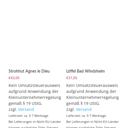
weist
mehrere
Varianten
auf.
Die
Optionen
können
auf
der
Produktseite
gewählt
werden
Strohhut Agnes le Dieu
Löffel Bad Windsheim
€
43,00
€
31,00
Kein Umsatzsteuerausweis
Kein Umsatzsteuerausweis
aufgrund Anwendung der
aufgrund Anwendung der
Kleinunternehmerregelung
Kleinunternehmerregelung
gemäß § 19 UStG.
gemäß § 19 UStG.
zzgl.
Versand
zzgl.
Versand
Lieferzeit: ca. 5-7 Werktage
Lieferzeit: ca. 5-7 Werktage
Bei Lieferungen in Nicht-EU-Länder
Bei Lieferungen in Nicht-EU-Länder
können zusätzliche Zölle, Steuern
können zusätzliche Zölle, Steuern