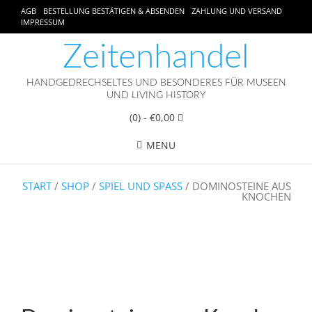
AGB
BESTELLUNG BESTÄTIGEN & ABSENDEN
ZAHLUNG UND VERSAND
IMPRESSUM
Zeitenhandel
HANDGEDRECHSELTES UND BESONDERES FÜR MUSEEN
UND LIVING HISTORY
(0)
- €0,00
MENU
START
/
SHOP
/
SPIEL UND SPASS
/ DOMINOSTEINE AUS
KNOCHEN