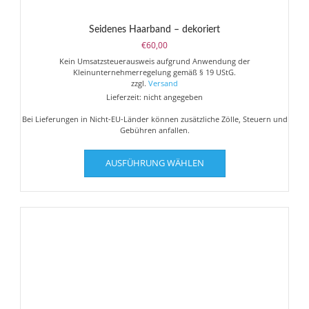
Seidenes Haarband – dekoriert
€
60,00
Kein Umsatzsteuerausweis aufgrund Anwendung der
Kleinunternehmerregelung gemäß § 19 UStG.
zzgl.
Versand
Lieferzeit: nicht angegeben
Bei Lieferungen in Nicht-EU-Länder können zusätzliche Zölle, Steuern und
Gebühren anfallen.
Dieses
AUSFÜHRUNG WÄHLEN
Produkt
weist
mehrere
Varianten
auf.
Die
Optionen
können
auf
der